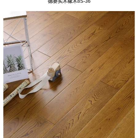
德赛实木橡木8S-36